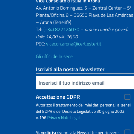
Vice Consolato d’Italia in Arona
Av. Antonio Dominguez, 5 – Zentral Center – 5º
Planta/Oficina 8 – 38650 Playa de Las Américas
– Arona (Tenerife)
Tel:
(+34) 822124070
–
orario: Lunedì e giovedì
dalle 14,00 alle 16,00
PEC:
vicecon.arona@cert.esteri.it
Gli uffici della sede
Iscriviti alla nostra Newsletter
Inserisci la tua email
Accettazione GDPR
Autorizzo il trattamento dei miei dati personali ai sensi
del GDPR e del Decreto Legislativo 30 giugno 2003,
n.196
Privacy
Note Legali
Sì, voglio iscrivermi alla Newsletter per ricevere