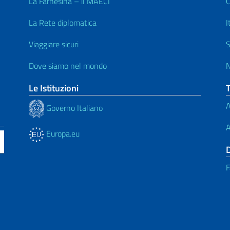
La Farnesina – il MAECI
C
La Rete diplomatica
I
Viaggiare sicuri
S
Dove siamo nel mondo
N
Le Istituzioni
A
Governo Italiano
A
Europa.eu
F