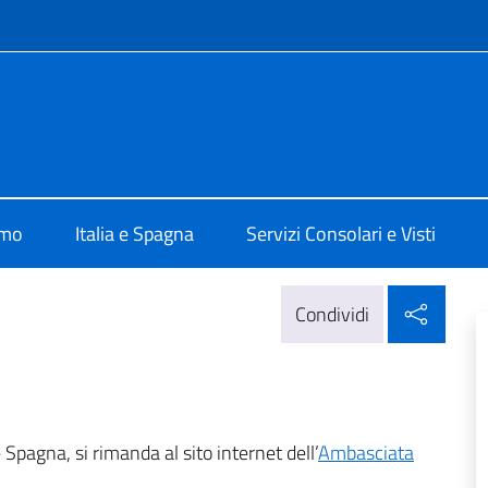
e menù
Arona
amo
Italia e Spagna
Servizi Consolari e Visti
Condi
Condividi
e Spagna, si rimanda al sito internet dell’
Ambasciata