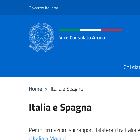
Salta al contenuto
Governo Italiano
Intestazione sito, social 
Vice Consolato Arona
Il sito ufficiale del Vice Consolato 
Chi si
Home
>
Italia e Spagna
Italia e Spagna
Per informazioni sui rapporti bilaterali tra Italia 
d’Italia a Madrid.