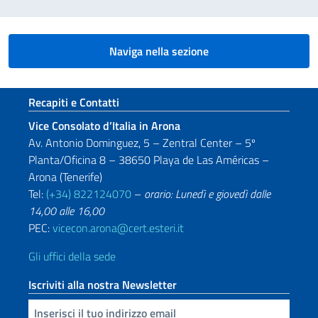
Naviga nella sezione
Sezione footer
Recapiti e Contatti
Vice Consolato d’Italia in Arona
Av. Antonio Dominguez, 5 – Zentral Center – 5º
Planta/Oficina 8 – 38650 Playa de Las Américas –
Arona (Tenerife)
Tel:
(+34) 822124070
–
orario: Lunedì e giovedì dalle
14,00 alle 16,00
PEC:
vicecon.arona@cert.esteri.it
Gli uffici della sede
Iscriviti alla nostra Newsletter
Inserisci la tua email