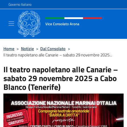
Salta al contenuto
Governo Italiano
Intestazione sito, social e menù
Vice Consolato Arona
Il sito ufficiale del Vice Consolato Arona
Home
>
Notizie
>
Dal Consolato
>
Il teatro napoletano alle Canarie – sabato 29 novembre 2025...
Il teatro napoletano alle Canarie –
sabato 29 novembre 2025 a Cabo
Blanco (Tenerife)