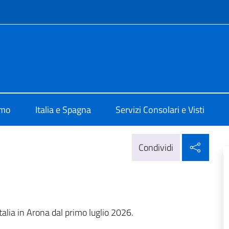
e menù
Arona
amo
Italia e Spagna
Servizi Consolari e Visti
Condi
Condividi
alia in Arona dal primo luglio 2026.