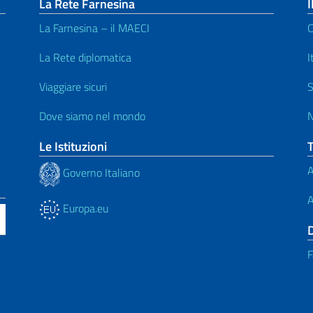
La Rete Farnesina
I
La Farnesina – il MAECI
C
La Rete diplomatica
I
Viaggiare sicuri
S
Dove siamo nel mondo
N
Le Istituzioni
A
Governo Italiano
A
Europa.eu
F