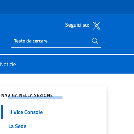
Seguici su:
Cerca nel sito
Ricerca sito live
Notizie
vidi sui Social Network
NAVIGA NELLA SEZIONE
Il Vice Console
La Sede