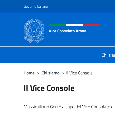
Salta al contenuto
Governo Italiano
Intestazione sito, social 
Vice Consolato Arona
Il sito ufficiale del Vice Consolato 
Chi si
Home
>
Chi siamo
>
Il Vice Console
Il Vice Console
Massimiliano Gori è a capo del Vice Consolato dIt