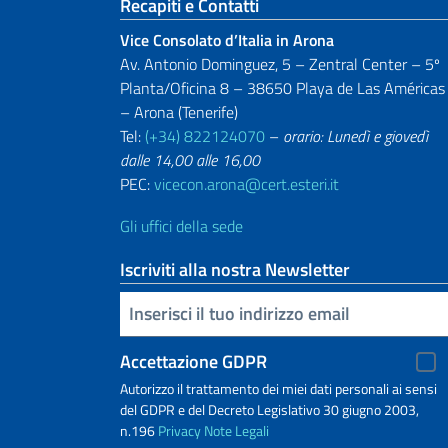
Sezione footer
Recapiti e Contatti
Vice Consolato d’Italia in Arona
Av. Antonio Dominguez, 5 – Zentral Center – 5º
Planta/Oficina 8 – 38650 Playa de Las Américas
– Arona (Tenerife)
Tel:
(+34) 822124070
–
orario: Lunedì e giovedì
dalle 14,00 alle 16,00
PEC:
vicecon.arona@cert.esteri.it
Gli uffici della sede
Iscriviti alla nostra Newsletter
Inserisci la tua email
Accettazione GDPR
Autorizzo il trattamento dei miei dati personali ai sensi
del GDPR e del Decreto Legislativo 30 giugno 2003,
n.196
Privacy
Note Legali