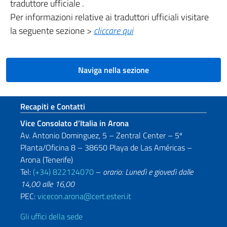
traduttore ufficiale .
Per informazioni relative ai traduttori ufficiali visitare
la seguente sezione >
cliccare qui
Naviga nella sezione
Sezione footer
Recapiti e Contatti
Vice Consolato d’Italia in Arona
Av. Antonio Dominguez, 5 – Zentral Center – 5º
Planta/Oficina 8 – 38650 Playa de Las Américas –
Arona (Tenerife)
Tel:
(+34) 822124070
–
orario: Lunedì e giovedì dalle
14,00 alle 16,00
PEC:
vicecon.arona@cert.esteri.it
Gli uffici della sede