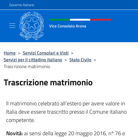
Salta al contenuto
Governo Italiano
Intestazione sito, social e menù
Vice Consolato Arona
Il sito ufficiale del Vice Consolato Arona
Home
>
Servizi Consolari e Visti
>
Servizi per il cittadino italiano
>
Stato Civile
>
Trascrizione matrimonio
Trascrizione matrimonio
Il matrimonio celebrato all’estero per avere valore in
Italia deve essere trascritto presso il Comune italiano
competente.
Novità:
ai sensi della legge 20 maggio 2016, nº 76 e